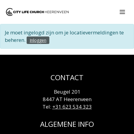
Ga
naar
Me
de
inhoud
Je moet ingelogd zijn om je locatievermeldingen te
beheren.
Inloggen
CONTACT
Beugel 201
8447 AT Heerenveen
Tel:
+31 623 534 323
ALGEMENE INFO